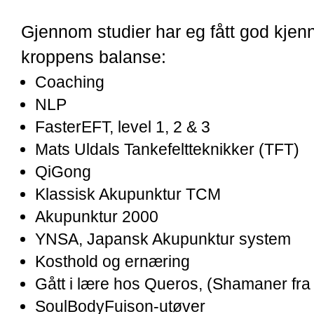
Gjennom studier har eg fått god kjenn
kroppens balanse:
Coaching
NLP
FasterEFT, level 1, 2 & 3
Mats Uldals
Tankefeltteknikker (TFT)
QiGong
Klassisk Akupunktur TCM
Akupunktur 2000
YNSA, Japansk Akupunktur system
Kosthold og ernæring
Gått i lære hos Queros, (Shamaner fra I
SoulBodyFuison-utøver