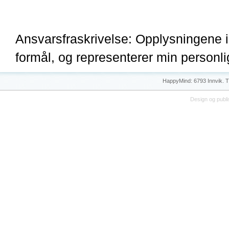
Ansvarsfraskrivelse: Opplysningene i
formål, og representerer min personli
HappyMind: 6793 Innvik. Tl
Design og publi