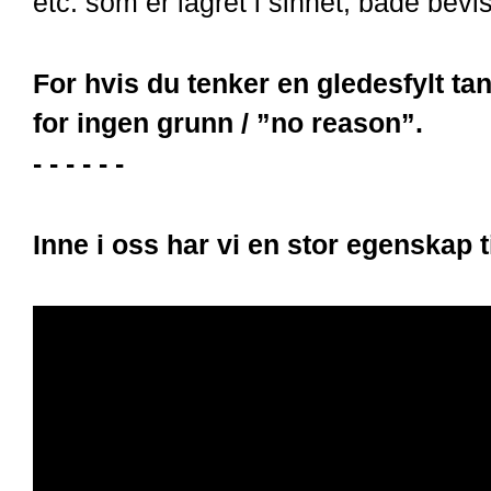
etc. som er lagret i sinnet, både bevi
For hvis du tenker en gledesfylt ta
for
ingen grunn / ”no reason”.
- - - - - -
Inne i oss har vi en stor egenskap 