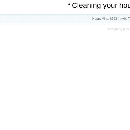
“ Cleaning your hou
HappyMind: 6793 Innvik. Tl
Design og publi